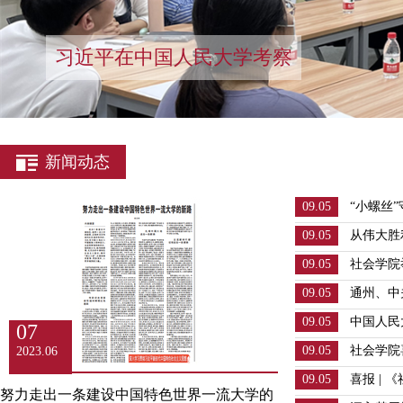
习近平在中国人民大学考察
新闻动态
09.05
“小螺丝
障纪念大
09.05
从伟大胜
院党委组
09.05
社会学院
争暨世界
见面会
09.05
通州、中
式
报到！
09.05
中国人民
07
研内蒙古
09.05
社会学院
2023.06
09.05
喜报 | 《
努力走出一条建设中国特色世界一流大学的
源期刊