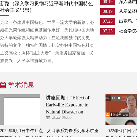
08.19
深入基层
新路（深入学习贯彻习近平新时代中国特色
大学新时
社会主义思想）
08.19
从示范经
实
时代社会
07.25
出赛场、
走出一条建设中国特色、世界一流大学的新路，必
社区基层
新生代表
须把光荣传统和红色基因传承好，为扎根中国大地
07.25
社会学院
办大学凝聚强大精神动力；立足我国独特的历史、
独特的文化、独特的国情，扎实办好中国特色社会
主义高校；胸怀“国之大者”，为服务国家富强、民
族复兴、人民幸福贡献力量。
学术消息
讲座回顾｜“Effect of
Early-life Exposure to
Natural Disaster on
2022.06.06
Child Development”讲
座成功举办
2022年6月1日中午12点，人口学系刘铮系列学术讲座
2022年6月1