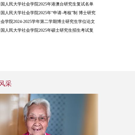
复试录取工作方案
中国人民大学社会学院2025年港澳台研究生复试名单
公示
国人民大学社会学院2025年“申请-考核”制 博士研究
生第二批次招生报名通知
会学院2024-2025学年第二学期博士研究生学位论文
答辩公告
中国人民大学社会学院2025年硕士研究生招生考试复
试成绩
风采
讲座回顾：“流动与分
会议预告
隔：职业流动的网络视
保护的
角”讲座成功举办
作会议
2022.06.01
2022.
日晚20：30，人口学系刘铮系列学术讲
中国社会工作学会儿童社会工作专