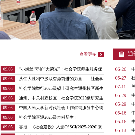
通
查看更多
06-26
09.05
“小螺丝”守护“大荣光”：社会学院师生服务保
障纪念大会
05-27
09.05
从伟大胜利中汲取奋勇前进的力量——社会学
院党委组织师生集体收看纪念中国人民抗日战
07-11
09.05
社会学院举行2025级硕士研究生通州校区新生
争暨世界反法西斯战争胜利80周年大会及阅兵
见面会
05-29
09.05
通州、中关村双校区，社会学院2025级研究生
式
05-29
报到！
09.05
中国人民大学新时代社会工作咨询服务中心调
05-16
中
研内蒙古赤峰市基层治理实践
09.05
社会学院喜迎2025级本科新生！
05-16
09.05
喜报 | 《社会建设》入选CSSCI(2025-2026)来
05-13
源期刊