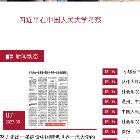
习近平在中国人民大学考察
新闻动态
09.05
“小螺丝
障纪念大
09.05
从伟大胜
院党委组
09.05
社会学院
争暨世界
见面会
09.05
通州、中
式
报到！
09.05
中国人民
07
研内蒙古
09.05
社会学院
2023.06
09.05
喜报 | 《
努力走出一条建设中国特色世界一流大学的
源期刊