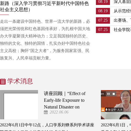
08.19
深入基层
新路（深入学习贯彻习近平新时代中国特色
大学新时
社会主义思想）
08.19
从示范经
实
时代社会
07.25
出赛场、
走出一条建设中国特色、世界一流大学的新路，必
社区基层
新生代表
须把光荣传统和红色基因传承好，为扎根中国大地
07.25
社会学院
办大学凝聚强大精神动力；立足我国独特的历史、
独特的文化、独特的国情，扎实办好中国特色社会
主义高校；胸怀“国之大者”，为服务国家富强、民
族复兴、人民幸福贡献力量。
学术消息
讲座回顾｜“Effect of
Early-life Exposure to
Natural Disaster on
2022.06.06
Child Development”讲
座成功举办
2022年6月1日中午12点，人口学系刘铮系列学术讲座
2022年6月1