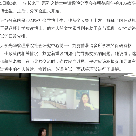
29日晚8点，“学长来了”系列之博士申请经验分享会在明德商学楼0105
博士生。之后，分享会正式开始。
进行分享的是2020级社会学博士生。他从个人经历出发，解释了内在动
于是选择升学攻读博士。他本人的文学素养则有助于参与观察与定性访谈
试等日常安排。
大学光华管理学院社会研究中心博士生刘雯曾获得多所学校的保研资格，
士生政策的相关情况。刘雯着重谈到如何与导师交流的问题。她说道，选
仰慕的老师。在与导师交流时，态度应当诚恳。平时应该积极参加导师主
过程中的个人陈述、推荐信、英语考试、面试等环节进行了讲解。