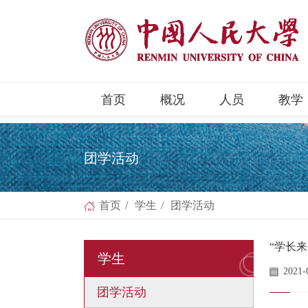
首页
概况
人员
教学
团学活动
首页
/
学生
/
团学活动
“学长
学生
2021-
团学活动