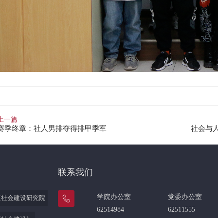
上一篇
赛季终章：社人男排夺得排甲季军
社会与人
联系我们
学院办公室
党委办公室
京社会建设研究院
62514984
62511555