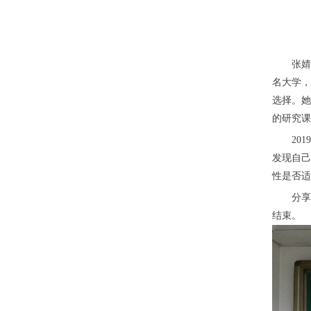
张婧
名大学，
选择。她
的研究课
20
发现自己
性是否适
分享
结束。