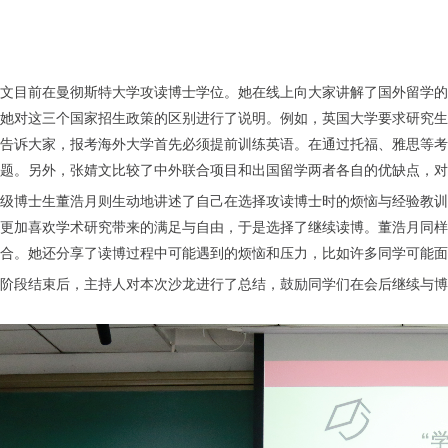
文目前在曼彻斯特大学攻读博士学位。她在线上向大家讲解了国外留学的
她对这三个国家招生政策的区别进行了说明。例如，英国大学要求研究生
告诉大家，报考海外大学首先必须提前训练英语。在通过托福、雅思等考
题。另外，张婧文比较了中外联合项目和出国留学两者各自的优缺点，对
19级博士生董浩月则生动地讲述了自己在选择攻读博士时的烦恼与经验教
更加喜欢学术研究带来的满足与自由，于是选择了继续读博。董浩月同样
合。她还分享了读博过程中可能遇到的烦恼和压力，比如许多同学可能面
阶段结束后，主持人对本次沙龙进行了总结，鼓励同学们在会后继续与博