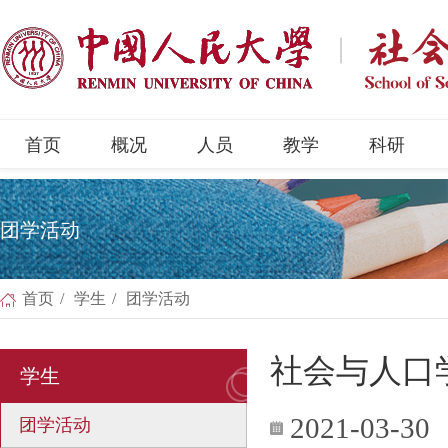
首页
概况
人员
教学
科研
团学活动
首页
/
学生
/
团学活动
社会与人口
学生
2021-03-30
团学活动