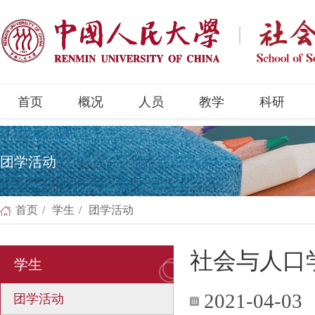
首页
概况
人员
教学
科研
团学活动
首页
/
学生
/
团学活动
社会与人口
学生
2021-04-03
团学活动