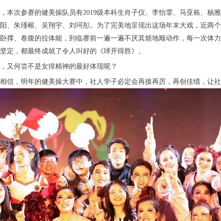
，本次参赛的健美操队员有2019级本科生肖子仪、李怡霏、马亚栋、杨雅
阳、朱瑾榕、吴翔宇、刘珂彤。为了完美地呈现出这场年末大戏，近两个
卧撑、卷腹的拉体能，到临赛前一遍一遍不厌其烦地顺动作，每一次体力
坚定，都最终成就了令人叫好的《球开得胜》。
，又何尝不是女排精神的最好体现呢？
相信，明年的健美操大赛中，社人学子必定会再接再厉，再创佳绩，让社