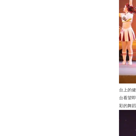
台上的健
台看望即
彩的舞蹈