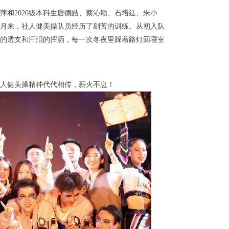
萍和2020级本科生唐德皓、蔡沁颖、石培廷、朱小
月来，社人健美操队员经历了刻苦的训练。从初入队
的透支和汗泪的挥洒，每一次冬夜里踩着路灯回寝室
人健美操精神代代相传，薪火不息！