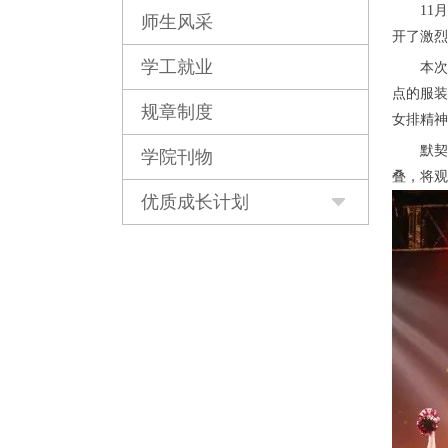
11
师生风采
开了激烈
学工就业
本次
点的服装
规章制度
女排精神
默契
学院刊物
叠，将观
优质成长计划