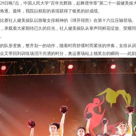
月29日晚7点，中国人民大学“百年光辉路，起舞谱华章”第二十一届健美操
角逐。最终，我院以精彩的表现获得了银奖的好成绩。
比赛社人健美操队以致敬女排精神的《球开得胜》在第十六位压轴登场。
，承载着大家期待已久的目光，社人健美操队从掌声同鲜花绽放、荣耀同
。
的队形变换，整齐划一的动作，随着时而舒缓时而紧张的伴奏，女排从训
众又带回到训练场泪汗共洒的时分，奥运赛场站上领奖台的瞬间——此刻