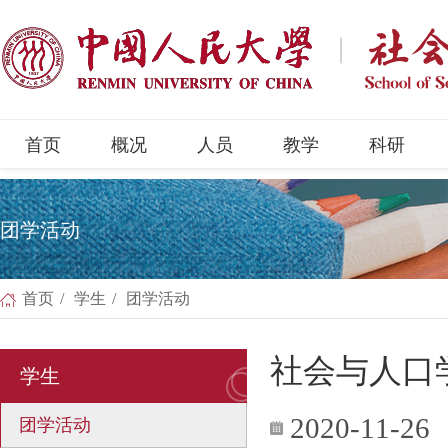
首页
概况
人员
教学
科研
团学活动
首页
/
学生
/
团学活动
社会与人口
学生
2020-11-26
团学活动