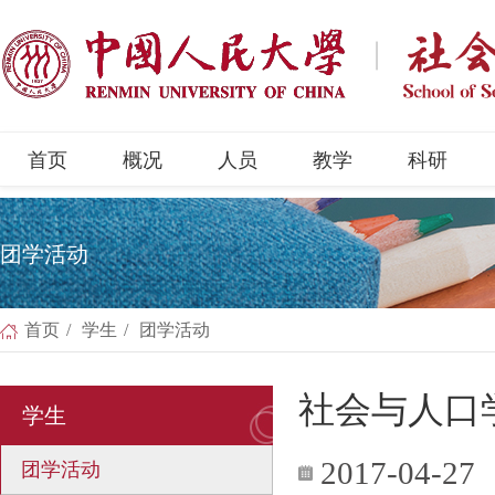
首页
概况
人员
教学
科研
团学活动
首页
/
学生
/
团学活动
社会与人口
学生
2017-04-27
团学活动