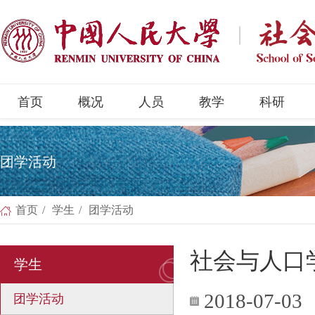
首页
概况
人员
教学
科研
团学活动
首页
/
学生
/
团学活动
社会与人口
学生
2018-07-03
团学活动