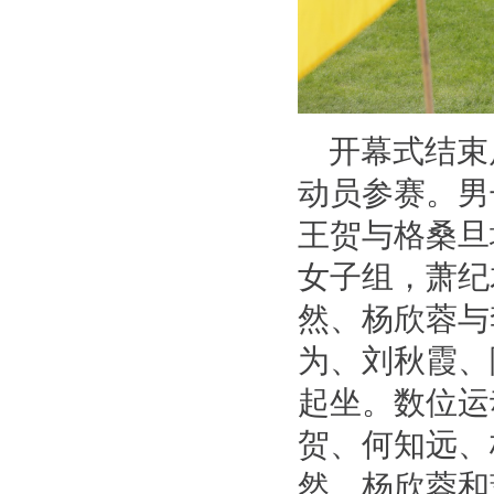
开幕式结束
动员参赛。男
王贺与格桑旦
女子组，萧纪
然、杨欣蓉与
为、刘秋霞、
起坐。数位运
贺、何知远、
然、杨欣蓉和