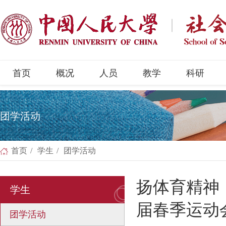
首页
概况
人员
教学
科研
团学活动
首页
/
学生
/
团学活动
扬体育精神
学生
届春季运动
团学活动