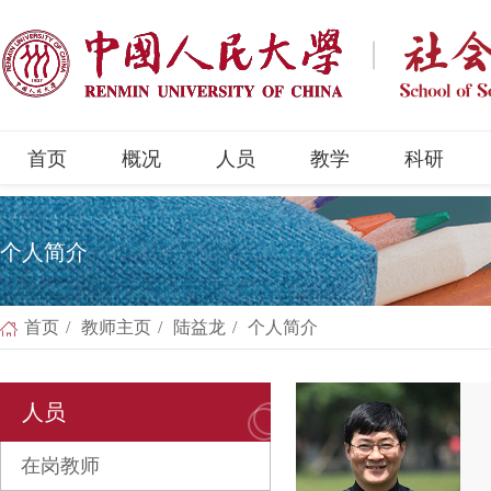
首页
概况
人员
教学
科研
个人简介
首页
/
教师主页
/
陆益龙
/
个人简介
人员
在岗教师